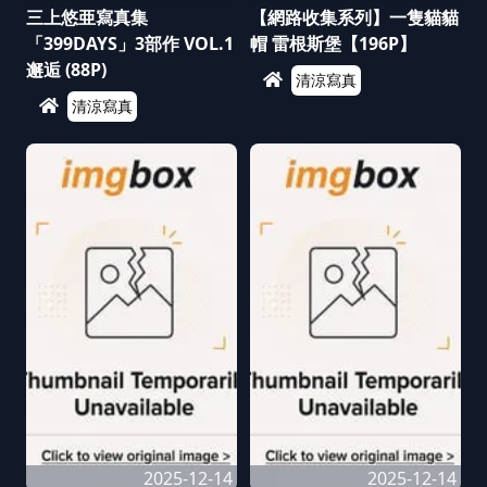
三上悠亜寫真集
【網路收集系列】一隻貓貓
「399DAYS」3部作 VOL.1
帽 雷根斯堡【196P】
邂逅 (88P)
清涼寫真
清涼寫真
2025-12-14
2025-12-14