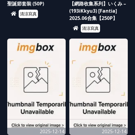
聖誕節套裝 (50P)
【網路收集系列】いくみ –
(193iKkyu3) [Fantia]
清涼寫真
2025.06合集【250P】
清涼寫真
2025-12-14
2025-12-14