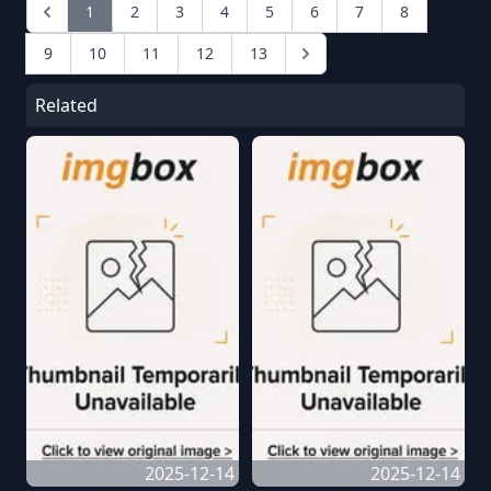
1
2
3
4
5
6
7
8
9
10
11
12
13
Related
2025-12-14
2025-12-14