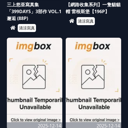
三上悠亜寫真集
【網路收集系列】一隻貓貓
「399DAYS」3部作 VOL.1
帽 雷根斯堡【196P】
邂逅 (88P)
清涼寫真
清涼寫真
2025-12-14
2025-12-14