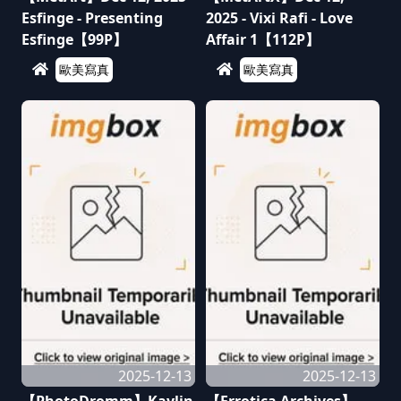
Esfinge - Presenting
2025 - Vixi Rafi - Love
Esfinge【99P】
Affair 1【112P】
歐美寫真
歐美寫真
2025-12-13
2025-12-13