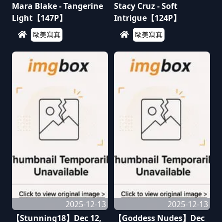
Mara Blake - Tangerine
Stacy Cruz - Soft
Light【147P】
Intrigue【124P】
歐美寫真
歐美寫真
2025-12-13
2025-12-13
【Stunning18】Dec 12,
【Goddess Nudes】Dec