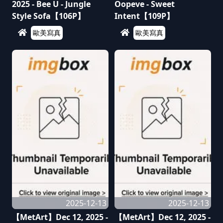
2025 - Bee U - Jungle
Oopeve - Sweet
Style Sofa【106P】
Intent【109P】
歐美寫真
歐美寫真
2025-12-13
2025-12-13
【MetArt】Dec 12, 2025 -
【MetArt】Dec 12, 2025 -