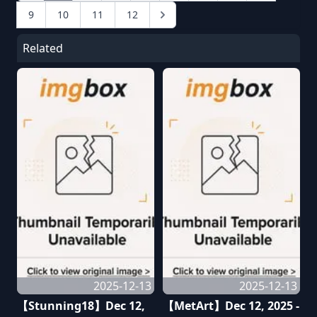
9
10
11
12
Related
2025-12-13
2025-12-13
【Stunning18】Dec 12,
【MetArt】Dec 12, 2025 -