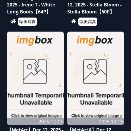
2025 - Irene T - White
12, 2025 - Stella Bloom -
Long Boots【64P】
Stella Bloom【50P】
歐美寫真
歐美寫真
2025-12-13
2025-12-13
【MetArt】Dec 12, 2025 -
【MetArtX】Dec 12,