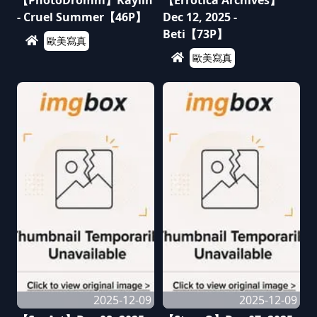
【PhotoDromm】Kaylin
【Errotica Archives】
- Cruel Summer【46P】
Dec 12, 2025 -
Beti【73P】
歐美寫真
歐美寫真
2025-12-09
2025-12-09