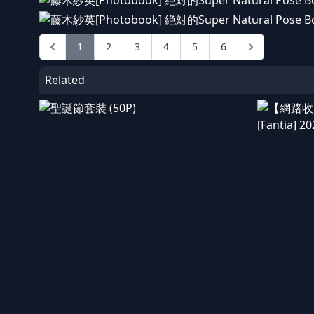
1
2
3
4
5
6
Related