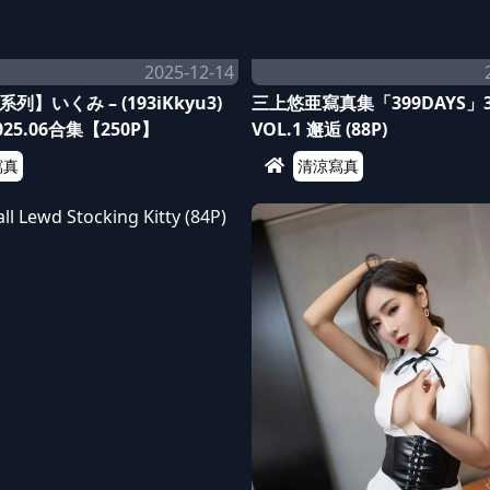
2025-12-14
】いくみ – (193iKkyu3)
三上悠亜寫真集「399DAYS」
 2025.06合集【250P】
VOL.1 邂逅 (88P)
寫真
清涼寫真