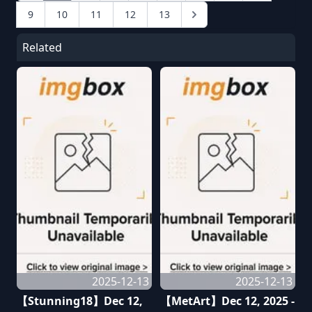
9
10
11
12
13
Related
2025-12-13
2025-12-13
【Stunning18】Dec 12,
【MetArt】Dec 12, 2025 -