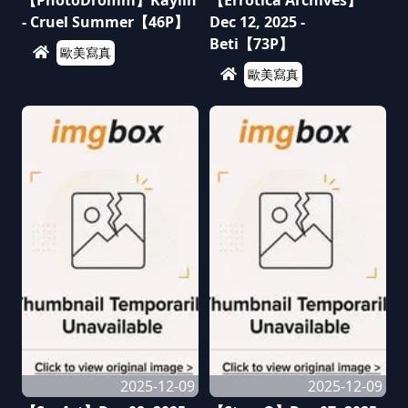
【PhotoDromm】Kaylin
【Errotica Archives】
- Cruel Summer【46P】
Dec 12, 2025 -
Beti【73P】
歐美寫真
歐美寫真
2025-12-09
2025-12-09