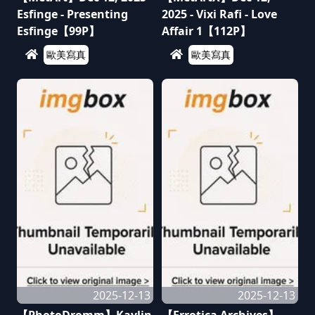
Esfinge - Presenting
2025 - Vixi Rafi - Love
Esfinge【99P】
Affair 1【112P】
歐美寫真
歐美寫真
2025-12-13
2025-12-13