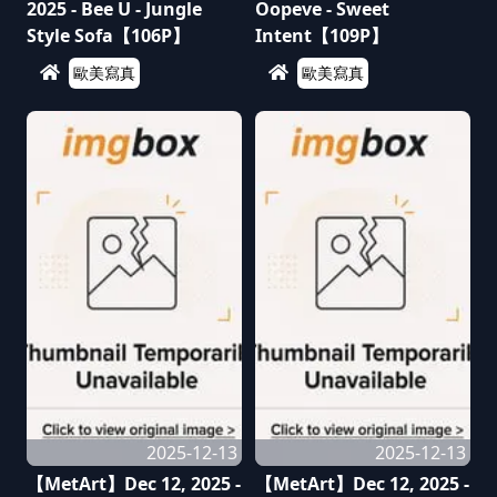
2025 - Bee U - Jungle
Oopeve - Sweet
Style Sofa【106P】
Intent【109P】
歐美寫真
歐美寫真
2025-12-13
2025-12-13
【MetArt】Dec 12, 2025 -
【MetArt】Dec 12, 2025 -