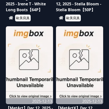
2025 - Irene T - White
12, 2025 - Stella Bloom -
Long Boots【64P】
Stella Bloom【50P】
歐美寫真
歐美寫真
2025-12-13
2025-12-13
【MetArt】Dec 12, 2025 -
【MetArtX】Dec 12,