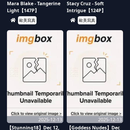
Mara Blake - Tangerine
Stacy Cruz - Soft
Light【147P】
Intrigue【124P】
歐美寫真
歐美寫真
2025-12-13
2025-12-13
【Stunning18】Dec 12,
【Goddess Nudes】Dec