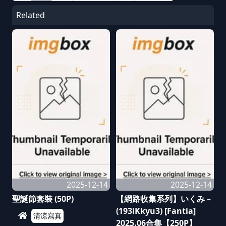
Related
2025-12-14
2025-12-14
聖誕節套裝 (50P)
【網路收集系列】いくみ –
(193iKkyu3) [Fantia]
清涼寫真
2025.06合集【250P】