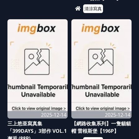
清涼寫真
2025-12-14
2025-12-14
三上悠亜寫真集
【網路收集系列】一隻貓貓
「399DAYS」3部作 VOL.1
帽 雷根斯堡【196P】
邂逅 (88P)