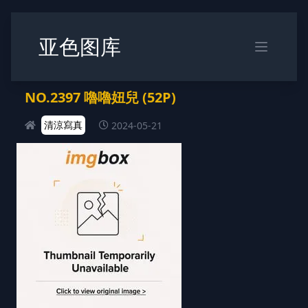
亚色图库
NO.2397 嚕嚕妞兒 (52P)
清涼寫真
2024-05-21