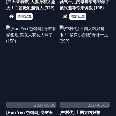
[白石茉莉奈] 人妻身材太惹
骚气十足的母狗束缚都做了
火！白皙嫩乳超诱人 (32P)
就只差等你来调教 (10P)
清凉写真
清凉写真
2024-05-30
2024-05-30
[Han Yeri 한예리] 身材有
[中村优] 上围太凶好抢