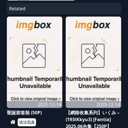
Related
2025-12-14
2025-12-14
聖誕節套裝 (50P)
【網路收集系列】いくみ –
(193iKkyu3) [Fantia]
清涼寫真
2025.06合集【250P】