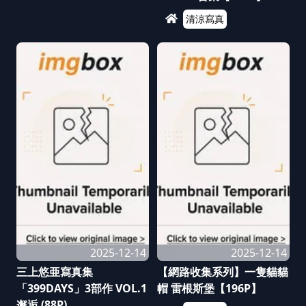
清涼寫真
2025-12-14
2025-12-14
三上悠亜寫真集
【網路收集系列】一隻貓貓
「399DAYS」3部作 VOL.1
帽 雷根斯堡【196P】
邂逅 (88P)