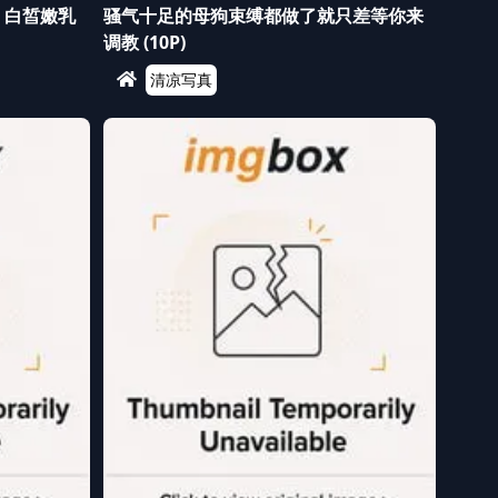
！白皙嫩乳
骚气十足的母狗束缚都做了就只差等你来
调教 (10P)
清凉写真