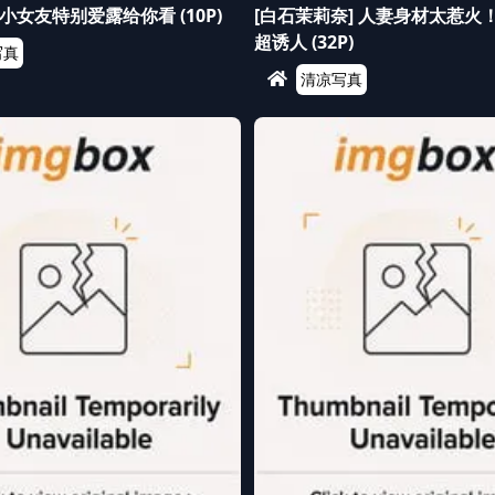
女友特别爱露给你看 (10P)
[白石茉莉奈] 人妻身材太惹火
超诱人 (32P)
写真
清凉写真