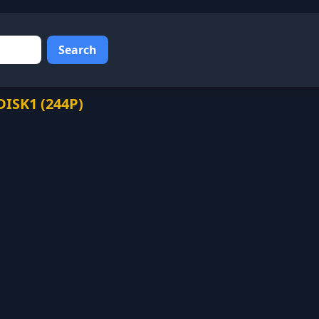
Search
K1 (244P)