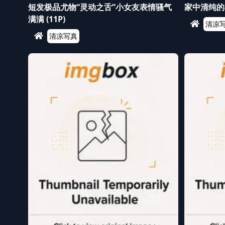
短发极品尤物“灵动之舌”小女友表情骚气
家中清纯的小
满满 (11P)
清凉
清凉写真