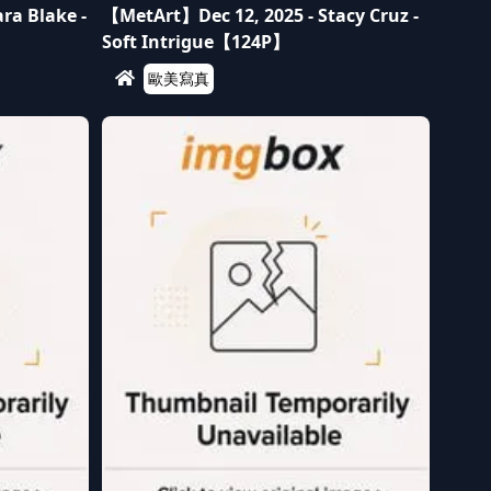
ra Blake -
【MetArt】Dec 12, 2025 - Stacy Cruz -
Soft Intrigue【124P】
歐美寫真