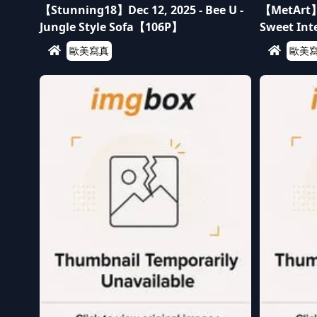
【Stunning18】Dec 12, 2025 - Bee U -
【MetArt】D
Jungle Style Sofa【106P】
Sweet In
歐美寫真
歐美