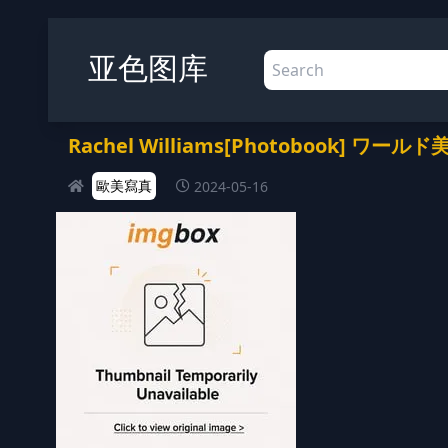
亚色图库
Rachel Williams[Photobook] ワ
歐美寫真
2024-05-16