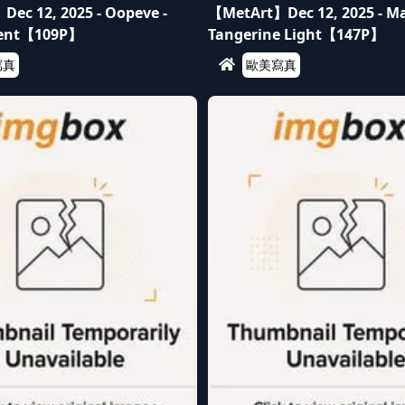
ec 12, 2025 - Oopeve -
【MetArt】Dec 12, 2025 - Ma
tent【109P】
Tangerine Light【147P】
寫真
歐美寫真