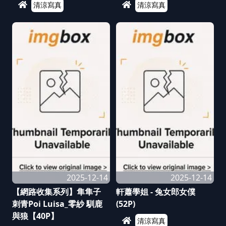
清涼寫真
清涼寫真
2025-12-14
2025-12-14
【網路收集系列】隼隼子
軒蕭學姐 - 兔女郎女僕
刺青Poi Luisa_零紗 馴鹿
(52P)
與狼【40P】
清涼寫真