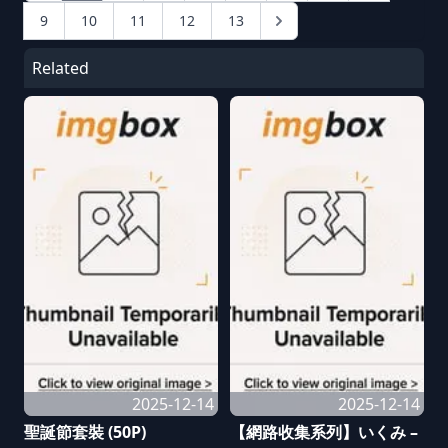
9
10
11
12
13
Related
2025-12-14
2025-12-14
聖誕節套裝 (50P)
【網路收集系列】いくみ –