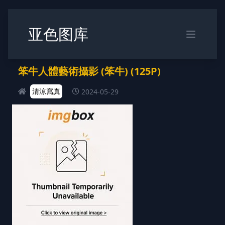
亚色图库
笨牛人體藝術攝影 (笨牛) (125P)
清涼寫真
2024-05-29