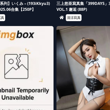
】いくみ – (193iKkyu3)
三上悠亜寫真集「399DAYS」
 2025.06合集【250P】
VOL.1 邂逅 (88P)
寫真
清涼寫真