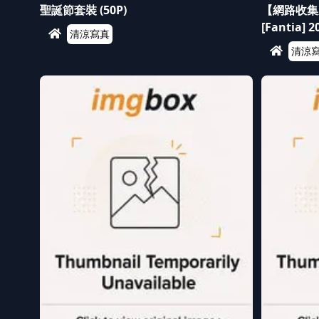
聖誕節套裝 (50P)
【網路收集系列
[Fantia]
清涼寫真
清涼