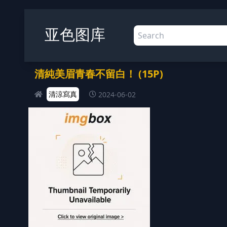
亚色图库
清純美眉青春不留白！ (15P)
清涼寫真
2024-06-02