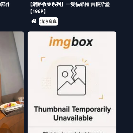
3部作
【網路收集系列】一隻貓貓帽 雷根斯堡
【196P】
清涼寫真