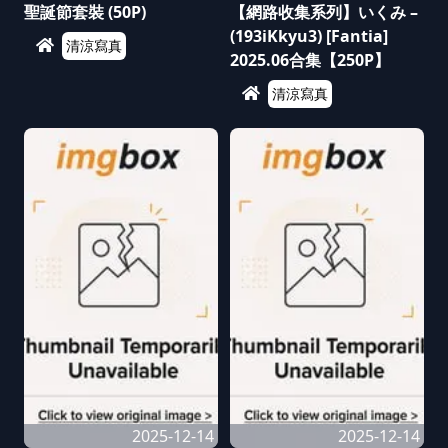
聖誕節套裝 (50P)
【網路收集系列】いくみ –
(193iKkyu3) [Fantia]
清涼寫真
2025.06合集【250P】
清涼寫真
2025-12-14
2025-12-14