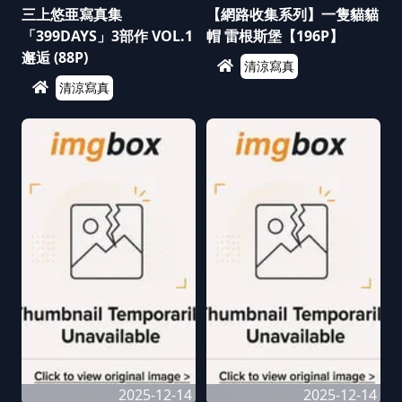
三上悠亜寫真集
【網路收集系列】一隻貓貓
「399DAYS」3部作 VOL.1
帽 雷根斯堡【196P】
邂逅 (88P)
清涼寫真
清涼寫真
2025-12-14
2025-12-14