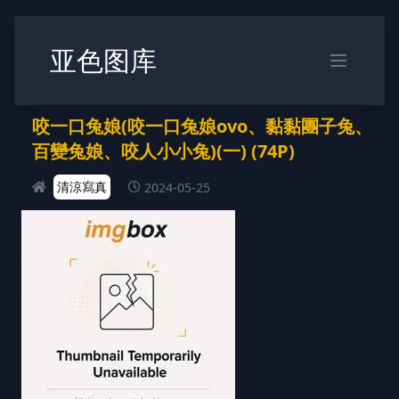
亚色图库
咬一口兔娘(咬一口兔娘ovo、黏黏團子兔、
百變兔娘、咬人小小兔)(一) (74P)
清涼寫真
2024-05-25