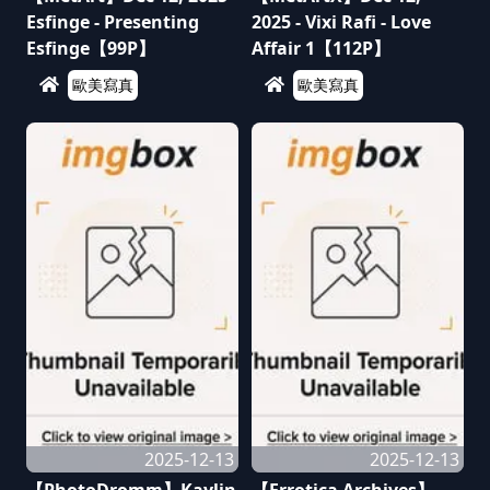
Esfinge - Presenting
2025 - Vixi Rafi - Love
Esfinge【99P】
Affair 1【112P】
歐美寫真
歐美寫真
2025-12-13
2025-12-13