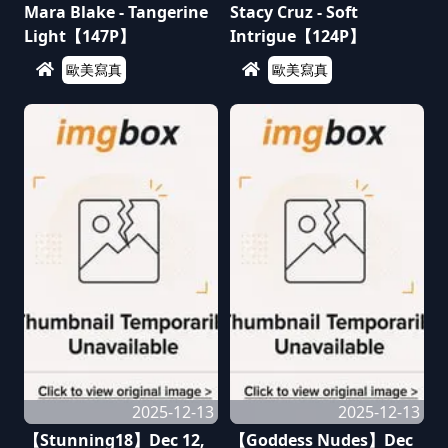
Mara Blake - Tangerine
Stacy Cruz - Soft
Light【147P】
Intrigue【124P】
歐美寫真
歐美寫真
2025-12-13
2025-12-13
【Stunning18】Dec 12,
【Goddess Nudes】Dec