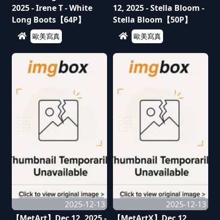
2025 - Irene T - White
12, 2025 - Stella Bloom -
Long Boots【64P】
Stella Bloom【50P】
歐美寫真
歐美寫真
2025-12-13
2025-12-13
【MetArt】Dec 12, 2025 -
【MetArtX】Dec 12,