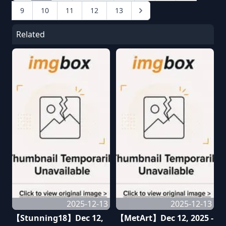
9
10
11
12
13
Related
2025-12-13
2025-12-13
【Stunning18】Dec 12,
【MetArt】Dec 12, 2025 -