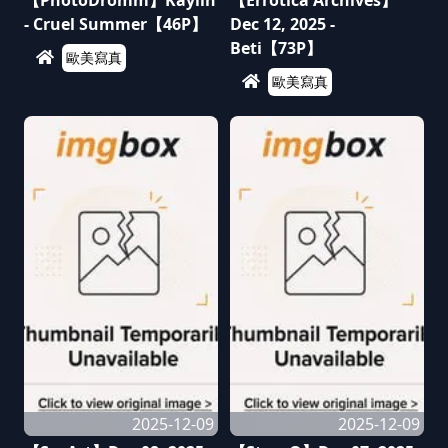
【PhotoDromm】Kaylin
【Errotica Archives】
- Cruel Summer【46P】
Dec 12, 2025 -
Beti【73P】
歐美寫真
歐美寫真
2025-12-09
2025-12-09