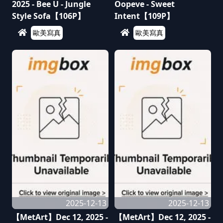
2025 - Bee U - Jungle
Oopeve - Sweet
Style Sofa【106P】
Intent【109P】
歐美寫真
歐美寫真
2025-12-13
2025-12-13
【MetArt】Dec 12, 2025 -
【MetArt】Dec 12, 2025 -