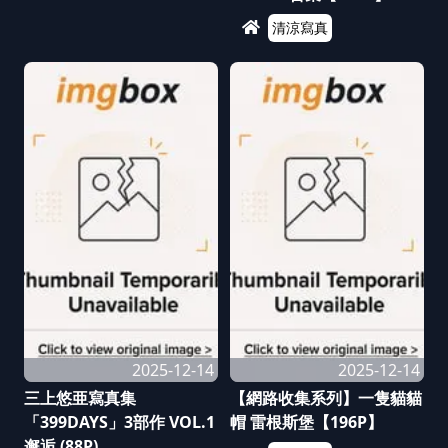
清涼寫真
2025-12-14
2025-12-14
三上悠亜寫真集
【網路收集系列】一隻貓貓
「399DAYS」3部作 VOL.1
帽 雷根斯堡【196P】
邂逅 (88P)