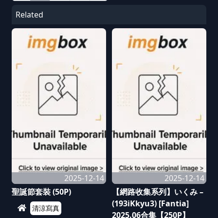
Related
2025-12-14
2025-12-14
聖誕節套裝 (50P)
【網路收集系列】いくみ –
(193iKkyu3) [Fantia]
清涼寫真
2025.06合集【250P】