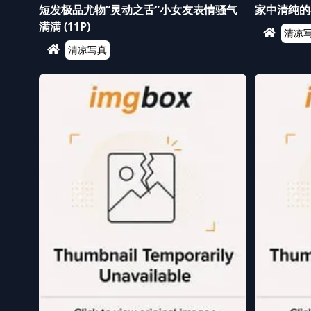
短发极品尤物“灵动之舌”小女友表情骚气
家中清纯的小
满满 (11P)
清凉
清凉写真