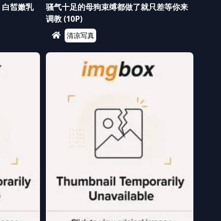
！白皙嫩乳
骚气十足的母狗束缚都做了就只差等你来
调教 (10P)
清凉写真