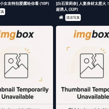
女友特别爱露给你看 (10P)
[白石茉莉奈] 人妻身材太惹火
超诱人 (32P)
写真
清凉写真