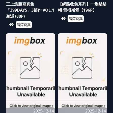
三上悠亜寫真集
【網路收集系列】一隻貓貓
「399DAYS」3部作 VOL.1
帽 雷根斯堡【196P】
邂逅 (88P)
清涼寫真
清涼寫真
2025-12-14
2025-12-14