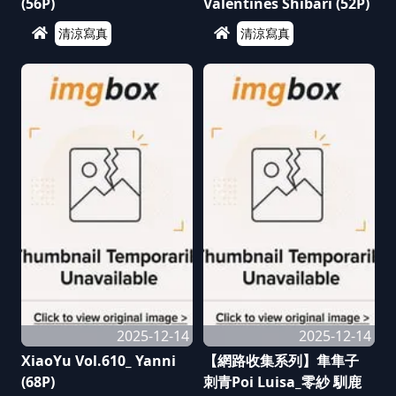
(56P)
Valentines Shibari (52P)
清涼寫真
清涼寫真
2025-12-14
2025-12-14
XiaoYu Vol.610_ Yanni
【網路收集系列】隼隼子
(68P)
刺青Poi Luisa_零紗 馴鹿