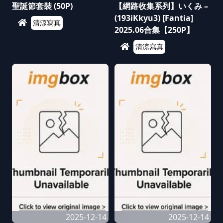
聖誕節套裝 (50P)
【網路收集系列】いくみ –
(193iKkyu3) [Fantia]
清涼寫真
2025.06合集【250P】
清涼寫真
2025-12-14
2025-12-14