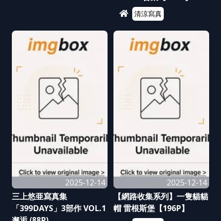
清涼寫真
2025-12-14
2025-12-14
三上悠亜寫真集
【網路收集系列】一隻貓貓
「399DAYS」3部作 VOL.1
帽 雷根斯堡【196P】
邂逅 (88P)