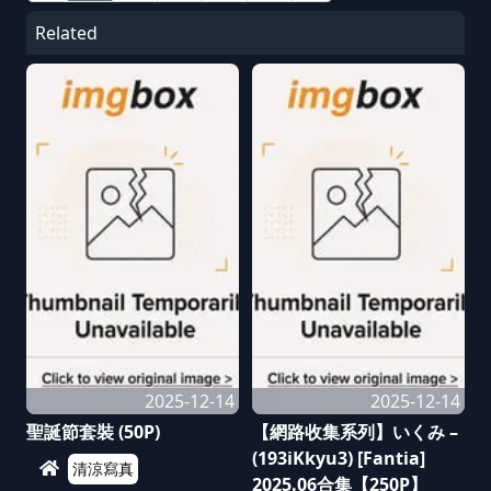
Related
2025-12-14
2025-12-14
聖誕節套裝 (50P)
【網路收集系列】いくみ –
(193iKkyu3) [Fantia]
清涼寫真
2025.06合集【250P】