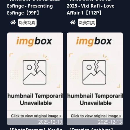
Esfinge - Presenting
2025 - Vixi Rafi - Love
Esfinge【99P】
Affair 1【112P】
歐美寫真
歐美寫真
2025-12-13
2025-12-13