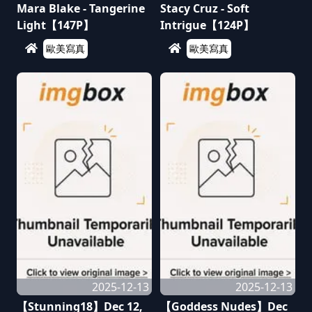
Mara Blake - Tangerine
Stacy Cruz - Soft
Light【147P】
Intrigue【124P】
歐美寫真
歐美寫真
2025-12-13
2025-12-13
【Stunning18】Dec 12,
【Goddess Nudes】Dec