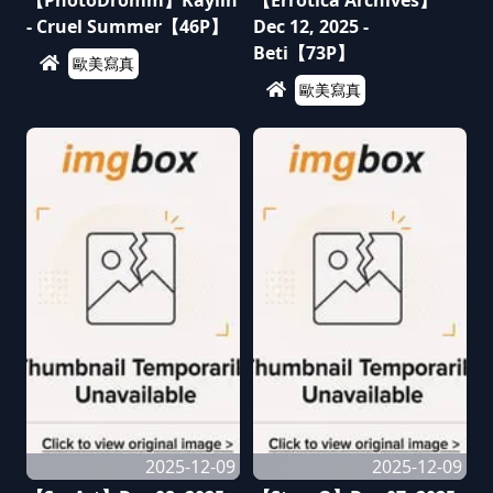
【PhotoDromm】Kaylin
【Errotica Archives】
- Cruel Summer【46P】
Dec 12, 2025 -
Beti【73P】
歐美寫真
歐美寫真
2025-12-09
2025-12-09