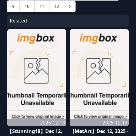
9
10
11
12
Related
2025-12-13
2025-12-13
【Stunning18】Dec 12,
【MetArt】Dec 12, 2025 -