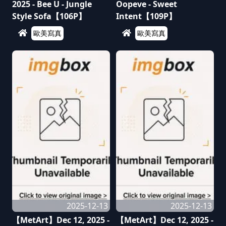
2025 - Bee U - Jungle
Oopeve - Sweet
Style Sofa【106P】
Intent【109P】
歐美寫真
歐美寫真
2025-12-13
2025-12-13
【MetArt】Dec 12, 2025 -
【MetArt】Dec 12, 2025 -