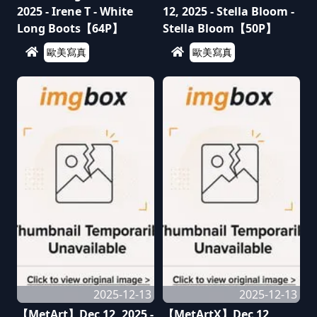
2025 - Irene T - White
12, 2025 - Stella Bloom -
Long Boots【64P】
Stella Bloom【50P】
歐美寫真
歐美寫真
2025-12-13
2025-12-13
【MetArt】Dec 12, 2025 -
【MetArtX】Dec 12,