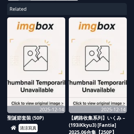
Related
2025-12-14
2025-12-14
聖誕節套裝 (50P)
【網路收集系列】いくみ –
(193iKkyu3) [Fantia]
清涼寫真
2025.06合集【250P】