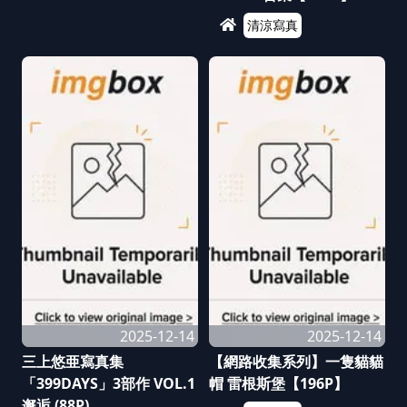
清涼寫真
2025-12-14
2025-12-14
三上悠亜寫真集
【網路收集系列】一隻貓貓
「399DAYS」3部作 VOL.1
帽 雷根斯堡【196P】
邂逅 (88P)