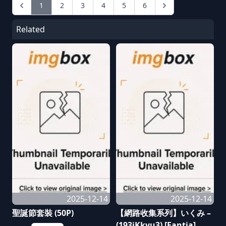
1
2
3
4
5
6
Related
2025-12-14
2025-12-14
聖誕節套裝 (50P)
【網路收集系列】いくみ –
(193iKkyu3) [Fantia]