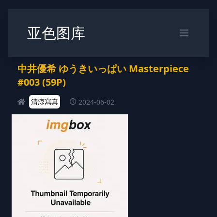
亚色图库
中井優希 ゆうきいっぱい Masterpiece
#003 (59P)
清涼寫真
2024-06-02