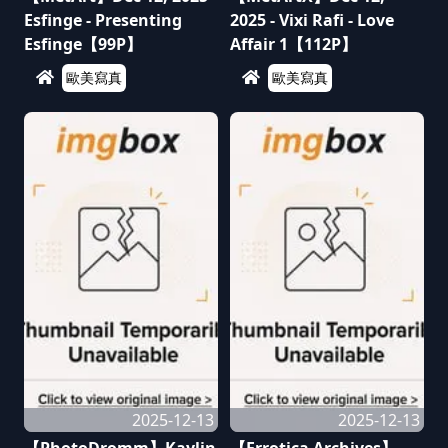
Esfinge - Presenting
2025 - Vixi Rafi - Love
Esfinge【99P】
Affair 1【112P】
歐美寫真
歐美寫真
2025-12-13
2025-12-13