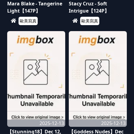
Mara Blake - Tangerine
Stacy Cruz - Soft
Light【147P】
Intrigue【124P】
歐美寫真
歐美寫真
2025-12-13
2025-12-13
【Stunning18】Dec 12,
【Goddess Nudes】Dec