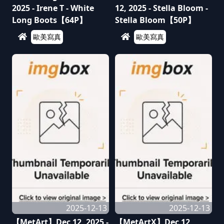
2025 - Irene T - White
12, 2025 - Stella Bloom -
Long Boots【64P】
Stella Bloom【50P】
歐美寫真
歐美寫真
2025-12-13
2025-12-13
【MetArt】Dec 12, 2025 -
【MetArtX】Dec 12,