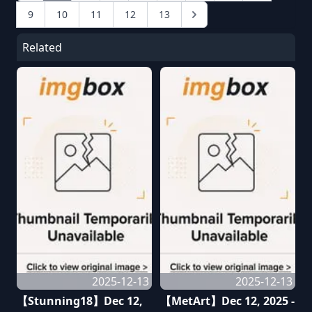
9
10
11
12
13
Related
2025-12-13
2025-12-13
【Stunning18】Dec 12,
【MetArt】Dec 12, 2025 -