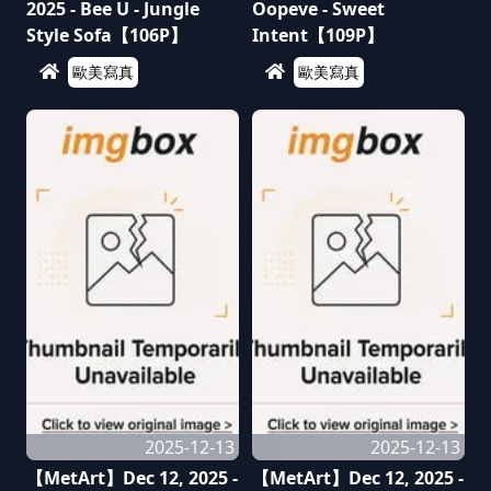
2025 - Bee U - Jungle
Oopeve - Sweet
Style Sofa【106P】
Intent【109P】
歐美寫真
歐美寫真
2025-12-13
2025-12-13
【MetArt】Dec 12, 2025 -
【MetArt】Dec 12, 2025 -