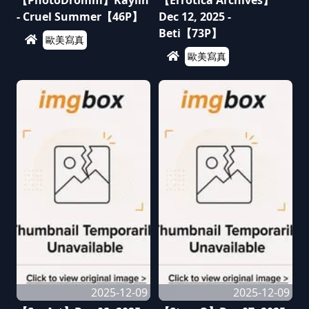
【PhotoDromm】Kaylin
【Errotica Archives】
- Cruel Summer【46P】
Dec 12, 2025 -
Beti【73P】
歐美寫真
歐美寫真
2025-12-09
2025-12-09