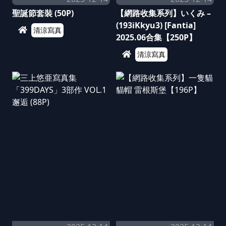
聖誕節套裝 (50P)
【網路收集系列】いくみ –
(193iKkyu3) [Fantia]
清涼寫真
2025.06合集【250P】
清涼寫真