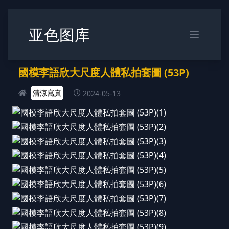
亚色图库
國模李語欣大尺度人體私拍套圖 (53P)
清涼寫真
2024-05-13