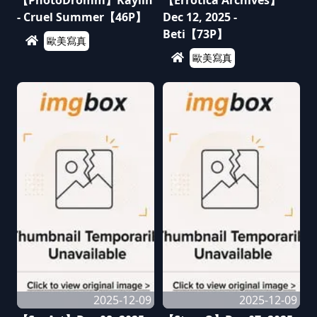
【PhotoDromm】Kaylin
【Errotica Archives】
- Cruel Summer【46P】
Dec 12, 2025 -
Beti【73P】
歐美寫真
歐美寫真
2025-12-09
2025-12-09