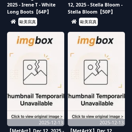
2025 - Irene T - White
12, 2025 - Stella Bloom -
Long Boots【64P】
Stella Bloom【50P】
歐美寫真
歐美寫真
2025-12-13
2025-12-13
【MetArt】Dec 12, 2025 -
【MetArtX】Dec 12,