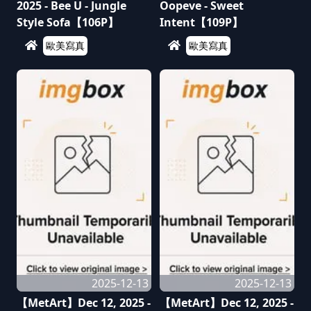
2025 - Bee U - Jungle
Oopeve - Sweet
Style Sofa【106P】
Intent【109P】
歐美寫真
歐美寫真
2025-12-13
2025-12-13
【MetArt】Dec 12, 2025 -
【MetArt】Dec 12, 2025 -