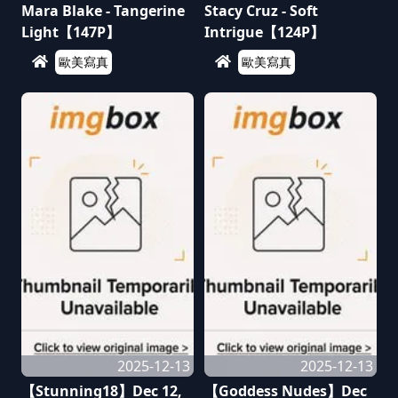
Mara Blake - Tangerine
Stacy Cruz - Soft
Light【147P】
Intrigue【124P】
歐美寫真
歐美寫真
2025-12-13
2025-12-13
【Stunning18】Dec 12,
【Goddess Nudes】Dec