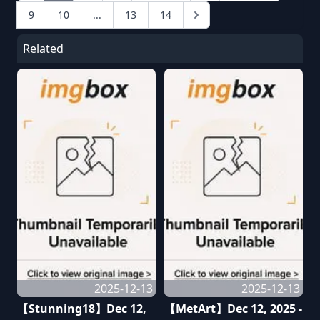
9
10
...
13
14
Related
2025-12-13
2025-12-13
【Stunning18】Dec 12,
【MetArt】Dec 12, 2025 -