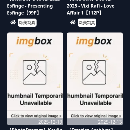
Esfinge - Presenting
2025 - Vixi Rafi - Love
Esfinge【99P】
Affair 1【112P】
歐美寫真
歐美寫真
2025-12-13
2025-12-13