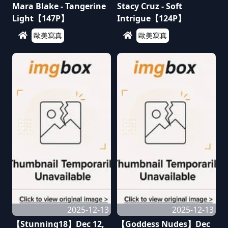
Mara Blake - Tangerine
Stacy Cruz - Soft
Light【147P】
Intrigue【124P】
歐美寫真
歐美寫真
2025-12-13
2025-12-13
【Stunning18】Dec 12,
【Goddess Nudes】Dec