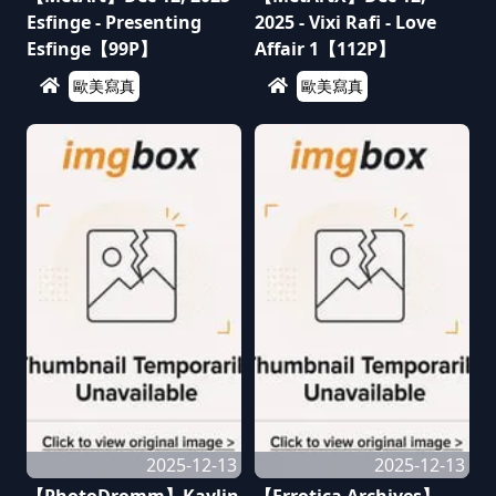
Esfinge - Presenting
2025 - Vixi Rafi - Love
Esfinge【99P】
Affair 1【112P】
歐美寫真
歐美寫真
2025-12-13
2025-12-13