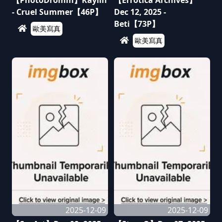
【PhotoDromm】Kaylin
【Errotica Archives】
- Cruel Summer【46P】
Dec 12, 2025 -
Beti【73P】
歐美寫真
歐美寫真
2025-12-09
2025-12-09