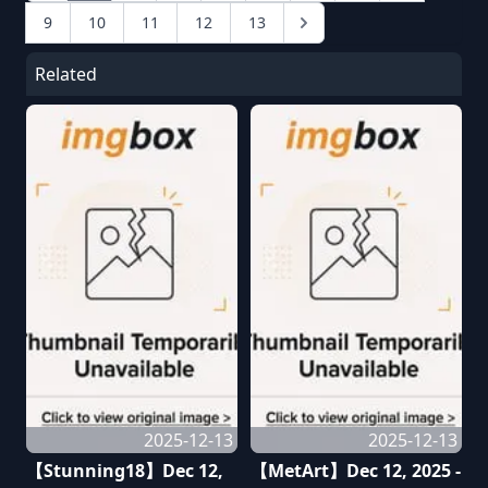
9
10
11
12
13
Related
2025-12-13
2025-12-13
【Stunning18】Dec 12,
【MetArt】Dec 12, 2025 -