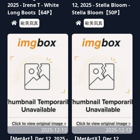
2025 - Irene T - White
12, 2025 - Stella Bloom -
Long Boots【64P】
Stella Bloom【50P】
歐美寫真
歐美寫真
2025-12-13
2025-12-13
【MetArt】Dec 12, 2025 -
【MetArtX】Dec 12,