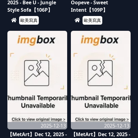
2025 - Bee U - Jungle
Oopeve - Sweet
Style Sofa【106P】
Intent【109P】
歐美寫真
歐美寫真
2025-12-13
2025-12-13
【MetArt】Dec 12, 2025 -
【MetArt】Dec 12, 2025 -