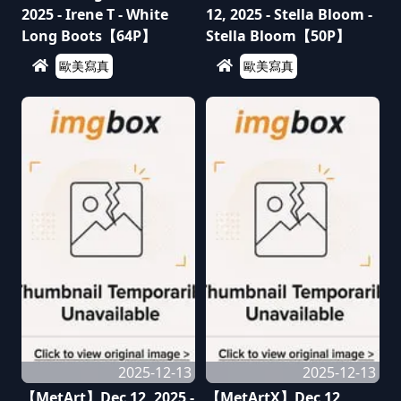
2025 - Irene T - White
12, 2025 - Stella Bloom -
Long Boots【64P】
Stella Bloom【50P】
歐美寫真
歐美寫真
2025-12-13
2025-12-13
【MetArt】Dec 12, 2025 -
【MetArtX】Dec 12,