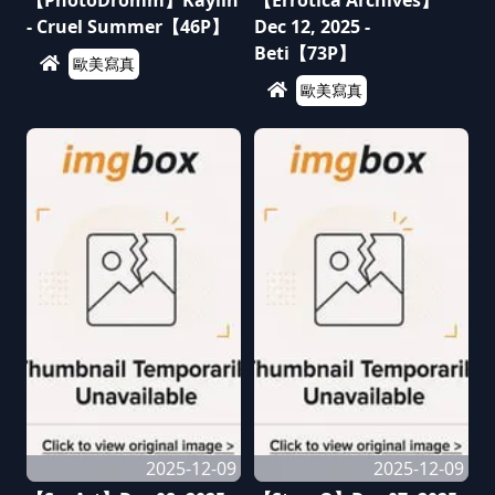
【PhotoDromm】Kaylin
【Errotica Archives】
- Cruel Summer【46P】
Dec 12, 2025 -
Beti【73P】
歐美寫真
歐美寫真
2025-12-09
2025-12-09