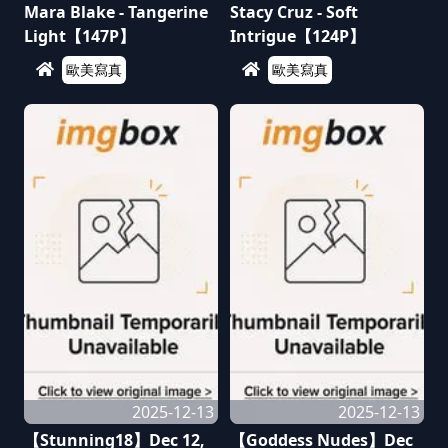
Mara Blake - Tangerine
Stacy Cruz - Soft
Light【147P】
Intrigue【124P】
歐美寫真
歐美寫真
2025-12-13
2025-12-13
【Stunning18】Dec 12,
【Goddess Nudes】Dec