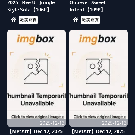
2025 - Bee U - Jungle
Oopeve - Sweet
Style Sofa【106P】
Intent【109P】
歐美寫真
歐美寫真
2025-12-13
2025-12-13
【MetArt】Dec 12, 2025 -
【MetArt】Dec 12, 2025 -