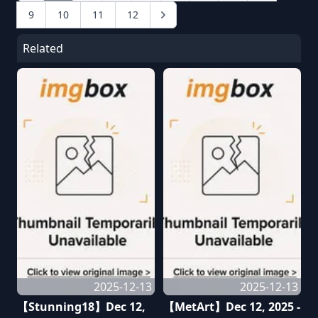
9
10
11
12
Related
2025-12-13
2025-12-13
【Stunning18】Dec 12,
【MetArt】Dec 12, 2025 -