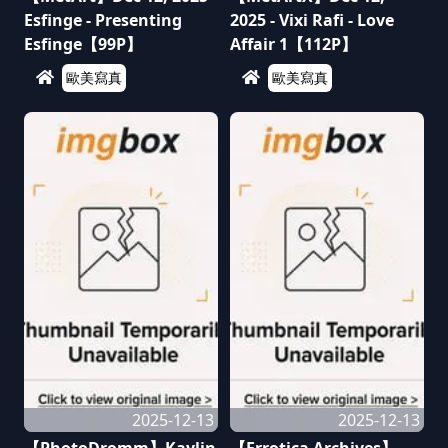
Esfinge - Presenting
2025 - Vixi Rafi - Love
Esfinge【99P】
Affair 1【112P】
歐美寫真
歐美寫真
2025-12-13
2025-12-13