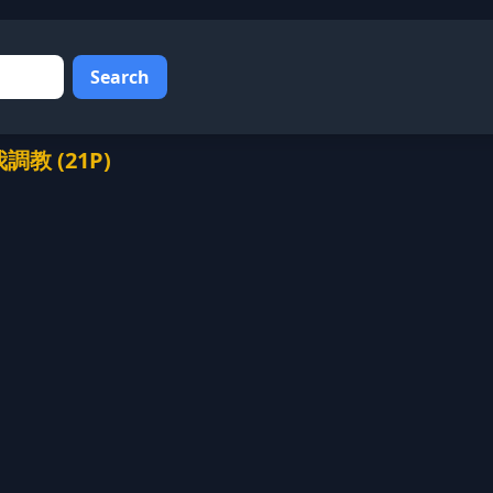
Search
 (21P)