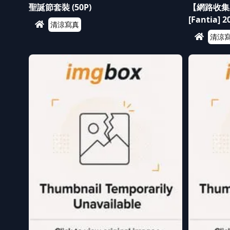
聖誕節套裝 (50P)
【網路收集系列
[Fantia]
清涼寫真
清涼