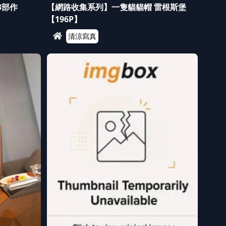
3部作
【網路收集系列】一隻貓貓帽 雷根斯堡
【196P】
清涼寫真