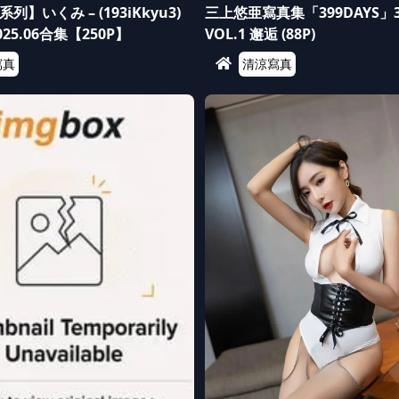
】いくみ – (193iKkyu3)
三上悠亜寫真集「399DAYS」
 2025.06合集【250P】
VOL.1 邂逅 (88P)
寫真
清涼寫真