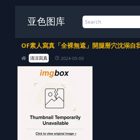
亚色图库
OF素人寫真「全裸無遮」開腿掰穴沈溺自我調教
清涼寫真
2024-05-09