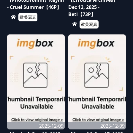
【PhotoDromm】Kaylin
【Errotica Archives】
- Cruel Summer【46P】
Dec 12, 2025 -
Beti【73P】
歐美寫真
歐美寫真
2025-12-09
2025-12-09