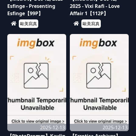
Esfinge - Presenting
2025 - Vixi Rafi - Love
Esfinge【99P】
Affair 1【112P】
歐美寫真
歐美寫真
2025-12-13
2025-12-13