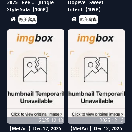
2025 - Bee U - Jungle
Oopeve - Sweet
Style Sofa【106P】
Intent【109P】
歐美寫真
歐美寫真
2025-12-13
2025-12-13
【MetArt】Dec 12, 2025 -
【MetArt】Dec 12, 2025 -