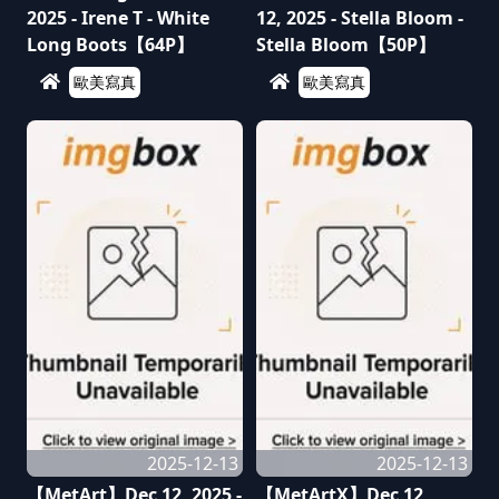
2025 - Irene T - White
12, 2025 - Stella Bloom -
Long Boots【64P】
Stella Bloom【50P】
歐美寫真
歐美寫真
2025-12-13
2025-12-13
【MetArt】Dec 12, 2025 -
【MetArtX】Dec 12,