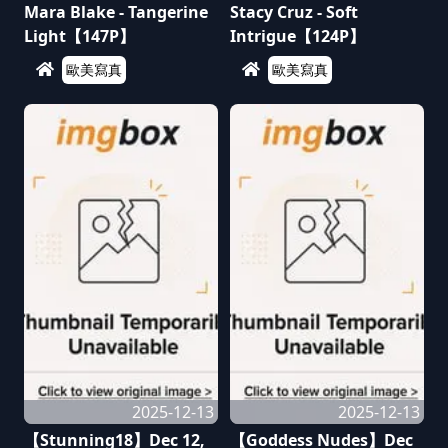
Mara Blake - Tangerine
Stacy Cruz - Soft
Light【147P】
Intrigue【124P】
歐美寫真
歐美寫真
2025-12-13
2025-12-13
【Stunning18】Dec 12,
【Goddess Nudes】Dec