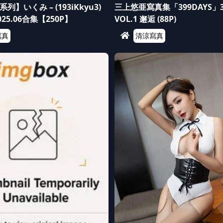
】いくみ – (193iKkyu3)
三上悠亜寫真集「399DAYS」
 2025.06合集【250P】
VOL.1 邂逅 (88P)
寫真
清涼寫真