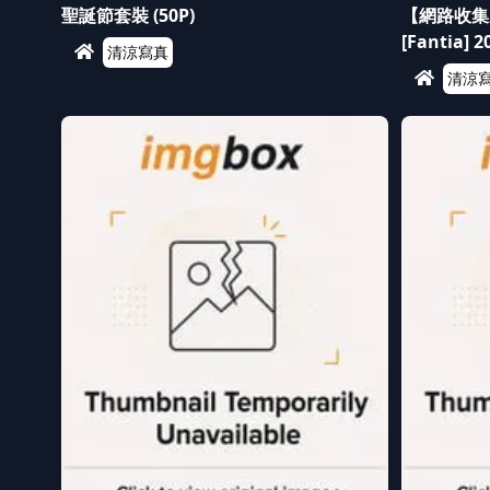
聖誕節套裝 (50P)
【網路收集系列
[Fantia]
清涼寫真
清涼