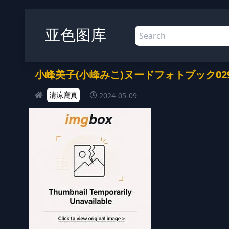
亚色图库
小峰美子(小峰みこ)ヌードフォトブック029Ver2
清涼寫真
2024-05-09