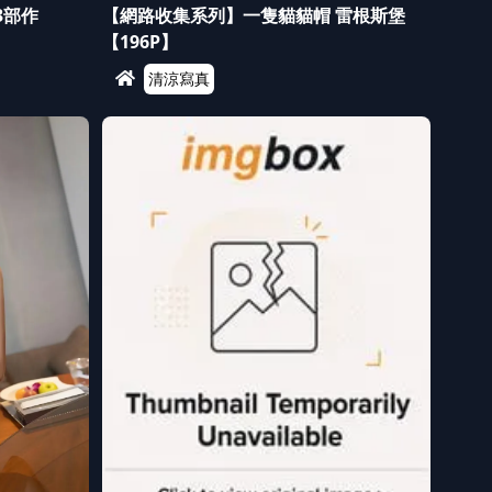
3部作
【網路收集系列】一隻貓貓帽 雷根斯堡
【196P】
清涼寫真